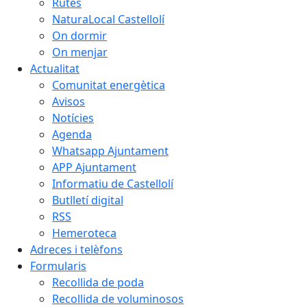
Rutes
NaturaLocal Castellolí
On dormir
On menjar
Actualitat
Comunitat energètica
Avisos
Notícies
Agenda
Whatsapp Ajuntament
APP Ajuntament
Informatiu de Castellolí
Butlletí digital
RSS
Hemeroteca
Adreces i telèfons
Formularis
Recollida de poda
Recollida de voluminosos