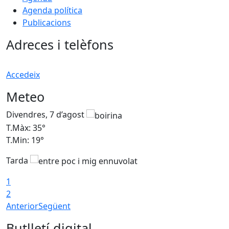
Agenda política
Publicacions
Adreces i telèfons
Accedeix
Meteo
Divendres, 7 d’agost
D
T.Màx: 35°
T
T.Min: 19°
T
Tarda
T
1
2
Anterior
Següent
Butlletí digital