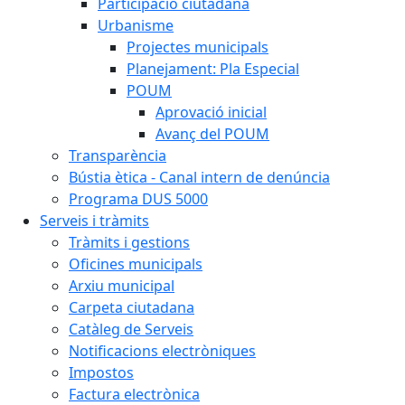
Participació ciutadana
Urbanisme
Projectes municipals
Planejament: Pla Especial
POUM
Aprovació inicial
Avanç del POUM
Transparència
Bústia ètica - Canal intern de denúncia
Programa DUS 5000
Serveis i tràmits
Tràmits i gestions
Oficines municipals
Arxiu municipal
Carpeta ciutadana
Catàleg de Serveis
Notificacions electròniques
Impostos
Factura electrònica