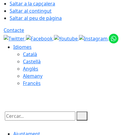
Saltar a la capçalera
Saltar al contingut
Saltar al peu de pàgina
Contacte
Idiomes
Català
Castellà
Anglès
Alemany
Francès
07.08.2026 | 12:18
Cercar:
Ajuntament