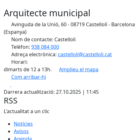
Arquitecte municipal
Avinguda de la Unió, 60 - 08719 Castellolí - Barcelona
(Espanya)
Nom de contacte: Castelloli
Telèfon:
938 084 000
Adreça electrònica:
castelloli@castelloli.cat
Horari:
dimarts de 12 a 13h.
Amplieu el mapa
Com arribar-hi
Leaflet
| ©
OpenStreetMap
contributors
Facebook
X
+
Darrera actualització: 27.10.2025 | 11:45
−
RSS
L'actualitat a un clic
Notícies
Avisos
Agenda