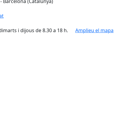
 - Barcelona (Catalunya)
at
dimarts i dijous de 8.30 a 18 h.
Amplieu el mapa
Leaflet
| ©
OpenStreetMap
con