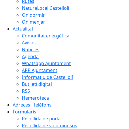
Rutes
NaturaLocal Castellolí
On dormir
On menjar
Actualitat
Comunitat energètica
Avisos
Notícies
Agenda
Whatsapp Ajuntament
APP Ajuntament
Informatiu de Castellolí
Butlletí digital
RSS
Hemeroteca
Adreces i telèfons
Formularis
Recollida de poda
Recollida de voluminosos