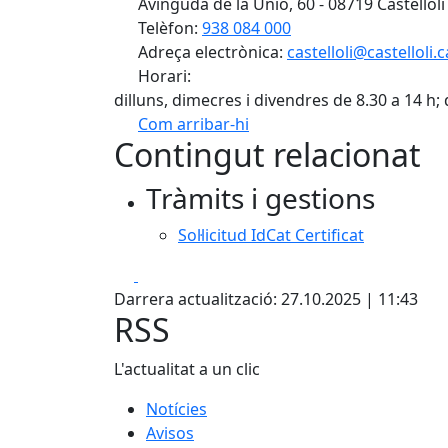
Avinguda de la Unió, 60 - 08719 Castellolí
Telèfon:
938 084 000
Adreça electrònica:
castelloli@castelloli.c
Horari:
dilluns, dimecres i divendres de 8.30 a 14 h; 
Com arribar-hi
Contingut relacionat
+
Tràmits i gestions
−
Sol·licitud IdCat Certificat
Facebook
X
Darrera actualització: 27.10.2025 | 11:43
RSS
L'actualitat a un clic
Notícies
Avisos