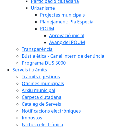
Participació ciutadana
Urbanisme
Projectes municipals
Planejament: Pla Especial
POUM
Aprovació inicial
Avanç del POUM
Transparència
Bústia ètica - Canal intern de denúncia
Programa DUS 5000
Serveis i tràmits
Tràmits i gestions
Oficines municipals
Arxiu municipal
Carpeta ciutadana
Catàleg de Serveis
Notificacions electròniques
Impostos
Factura electrònica