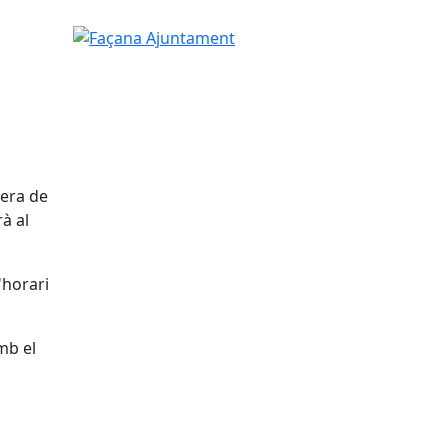
Façana Ajuntament
nera de
à al
'horari
mb el