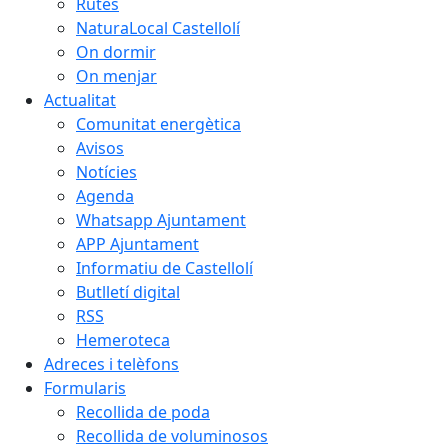
Rutes
NaturaLocal Castellolí
On dormir
On menjar
Actualitat
Comunitat energètica
Avisos
Notícies
Agenda
Whatsapp Ajuntament
APP Ajuntament
Informatiu de Castellolí
Butlletí digital
RSS
Hemeroteca
Adreces i telèfons
Formularis
Recollida de poda
Recollida de voluminosos