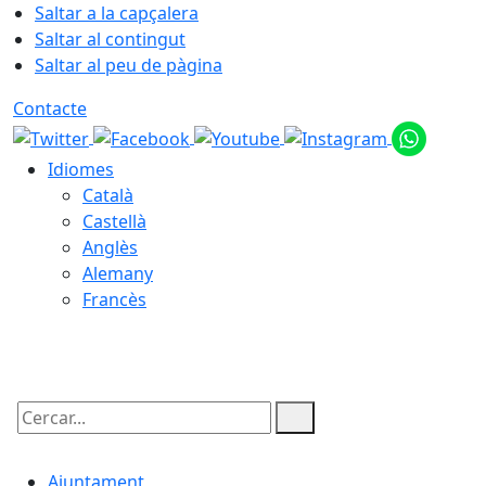
Saltar a la capçalera
Saltar al contingut
Saltar al peu de pàgina
Contacte
Idiomes
Català
Castellà
Anglès
Alemany
Francès
06.08.2026 | 23:22
Cercar:
Ajuntament