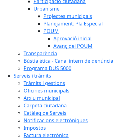
Participació ciutadana
Urbanisme
Projectes municipals
Planejament: Pla Especial
POUM
Aprovació inicial
Avanç del POUM
Transparència
Bústia ètica - Canal intern de denúncia
Programa DUS 5000
Serveis i tràmits
Tràmits i gestions
Oficines municipals
Arxiu municipal
Carpeta ciutadana
Catàleg de Serveis
Notificacions electròniques
Impostos
Factura electrònica