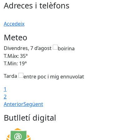
Adreces i telèfons
Accedeix
Meteo
Divendres, 7 d’agost
D
T.Màx: 35°
T
T.Min: 19°
T
Tarda
T
1
2
Anterior
Següent
Butlletí digital