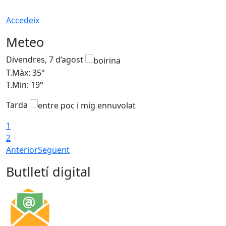
Accedeix
Meteo
Divendres, 7 d’agost
D
T.Màx: 35°
T
T.Min: 19°
T
Tarda
T
1
2
Anterior
Següent
Butlletí digital