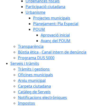
Ordenances fiscals
Participació ciutadana
Urbanisme
Projectes municipals
Planejament: Pla Especial
POUM
Aprovació inicial
Avanç del POUM
Transparència
Bústia ètica - Canal intern de denúncia
Programa DUS 5000
Serveis i tràmits
Tràmits i gestions
Oficines municipals
Arxiu municipal
Carpeta ciutadana
Catàleg de Serveis
Notificacions electròniques
Impostos