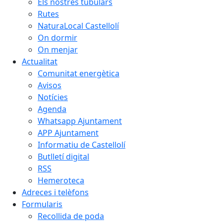
Els nostres tubulars
Rutes
NaturaLocal Castellolí
On dormir
On menjar
Actualitat
Comunitat energètica
Avisos
Notícies
Agenda
Whatsapp Ajuntament
APP Ajuntament
Informatiu de Castellolí
Butlletí digital
RSS
Hemeroteca
Adreces i telèfons
Formularis
Recollida de poda