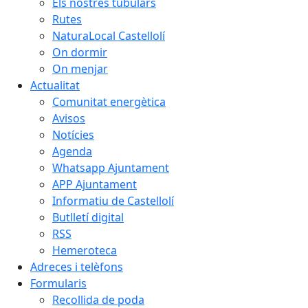
Els nostres tubulars
Rutes
NaturaLocal Castellolí
On dormir
On menjar
Actualitat
Comunitat energètica
Avisos
Notícies
Agenda
Whatsapp Ajuntament
APP Ajuntament
Informatiu de Castellolí
Butlletí digital
RSS
Hemeroteca
Adreces i telèfons
Formularis
Recollida de poda