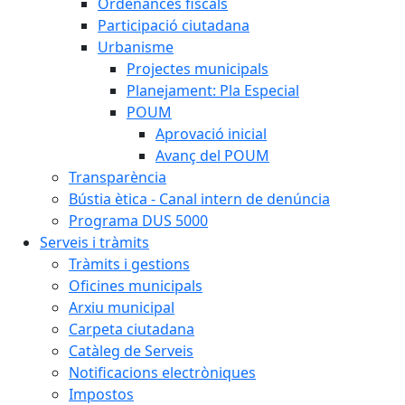
Ordenances fiscals
Participació ciutadana
Urbanisme
Projectes municipals
Planejament: Pla Especial
POUM
Aprovació inicial
Avanç del POUM
Transparència
Bústia ètica - Canal intern de denúncia
Programa DUS 5000
Serveis i tràmits
Tràmits i gestions
Oficines municipals
Arxiu municipal
Carpeta ciutadana
Catàleg de Serveis
Notificacions electròniques
Impostos