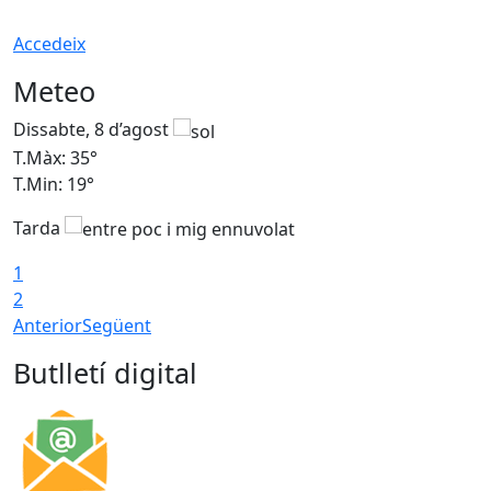
Accedeix
Meteo
Dissabte, 8 d’agost
D
T.Màx: 35°
T
T.Min: 19°
T
Tarda
1
2
Anterior
Següent
Butlletí digital