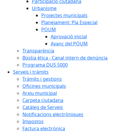
Participació ciutadana
Urbanisme
Projectes municipals
Planejament: Pla Especial
POUM
Aprovació inicial
Avanç del POUM
Transparència
Bústia ètica - Canal intern de denúncia
Programa DUS 5000
Serveis i tràmits
Tràmits i gestions
Oficines municipals
Arxiu municipal
Carpeta ciutadana
Catàleg de Serveis
Notificacions electròniques
Impostos
Factura electrònica