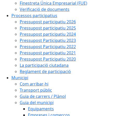
Finestreta Única Empresarial (FUE)
Verificació de documents
Processos participatius
Pressupost participatiu 2026
Pressupost participatiu 2025
Pressupost participatiu 2024
Pressupost Participatiu 2023
Pressupost Participatiu 2022
Pressupost participatiu 2021
Pressupost Participatiu 2020
La participació ciutadana
Reglament de participació
Municipi
Com arribar-hi
Transport públic
Guia de carrers / Plànol
Guia del municipi
Equipaments
Empreses i comerços