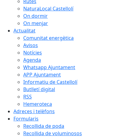
Rutes
NaturaLocal Castellolí
On dormir
On menjar
Actualitat
Comunitat energètica
Avisos
Notícies
Agenda
Whatsapp Ajuntament
APP Ajuntament
Informatiu de Castellolí
Butlletí digital
RSS
Hemeroteca
Adreces i telèfons
Formularis
Recollida de poda
Recollida de voluminosos