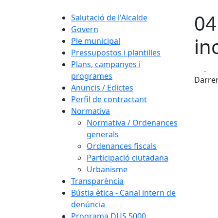
04
Salutació de l'Alcalde
Govern
in
Ple municipal
Pressupostos i plantilles
Plans, campanyes i
Fa
programes
Darrer
Anuncis / Edictes
Perfil de contractant
Normativa
Normativa / Ordenances
generals
Ordenances fiscals
Participació ciutadana
Urbanisme
Transparència
Bústia ètica - Canal intern de
denúncia
Programa DUS 5000