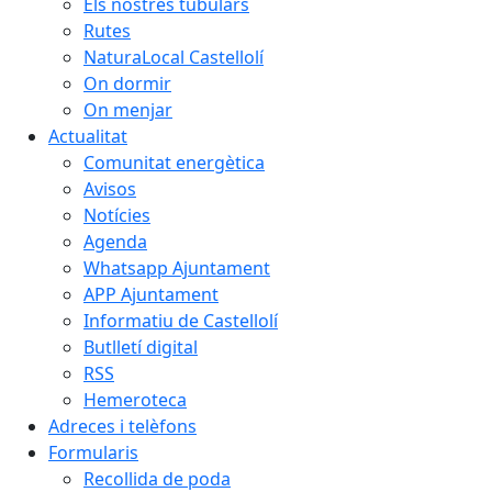
Els nostres tubulars
Rutes
NaturaLocal Castellolí
On dormir
On menjar
Actualitat
Comunitat energètica
Avisos
Notícies
Agenda
Whatsapp Ajuntament
APP Ajuntament
Informatiu de Castellolí
Butlletí digital
RSS
Hemeroteca
Adreces i telèfons
Formularis
Recollida de poda