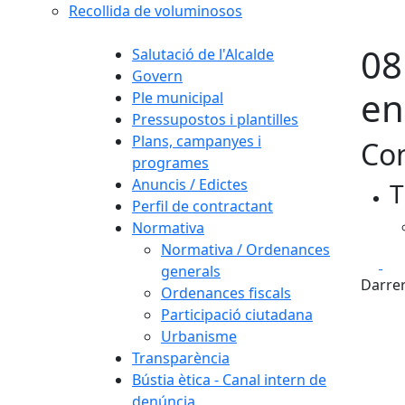
Recollida de voluminosos
08
Salutació de l'Alcalde
Govern
en
Ple municipal
Pressupostos i plantilles
Plans, campanyes i
Con
programes
Anuncis / Edictes
T
Perfil de contractant
Normativa
Normativa / Ordenances
Fa
generals
Darrer
Ordenances fiscals
Participació ciutadana
Urbanisme
Transparència
Bústia ètica - Canal intern de
denúncia