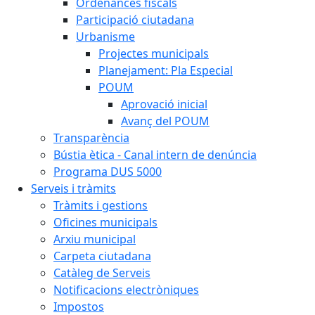
Ordenances fiscals
Participació ciutadana
Urbanisme
Projectes municipals
Planejament: Pla Especial
POUM
Aprovació inicial
Avanç del POUM
Transparència
Bústia ètica - Canal intern de denúncia
Programa DUS 5000
Serveis i tràmits
Tràmits i gestions
Oficines municipals
Arxiu municipal
Carpeta ciutadana
Catàleg de Serveis
Notificacions electròniques
Impostos