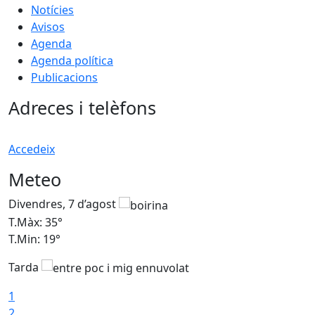
Notícies
Avisos
Agenda
Agenda política
Publicacions
Adreces i telèfons
Accedeix
Meteo
Divendres, 7 d’agost
D
T.Màx: 35°
T
T.Min: 19°
T
Tarda
T
1
2