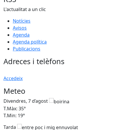
L'actualitat a un clic
Notícies
Avisos
Agenda
Agenda política
Publicacions
Adreces i telèfons
Accedeix
Meteo
Divendres, 7 d’agost
D
T.Màx: 35°
T
T.Min: 19°
T
Tarda
T