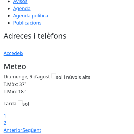
Avisos
Agenda
Agenda política
Publicacions
Adreces i telèfons
Accedeix
Meteo
Diumenge, 9 d’agost
D
T.Màx: 37°
T
T.Min: 18°
T
Tarda
T
1
2
Anterior
Següent