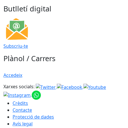
Butlletí digital
Subscriu-te
Plànol / Carrers
Accedeix
Xarxes socials:
Crèdits
Contacte
Protecció de dades
Avís legal