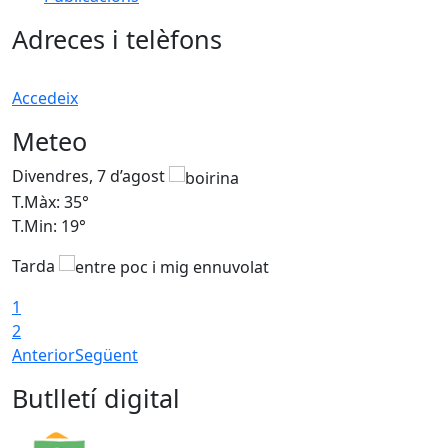
Adreces i telèfons
Accedeix
Meteo
Divendres, 7 d’agost
D
T.Màx: 35°
T
T.Min: 19°
T
Tarda
T
1
2
Anterior
Següent
Butlletí digital