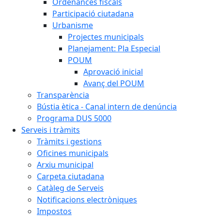
Ordenances fiscals
Participació ciutadana
Urbanisme
Projectes municipals
Planejament: Pla Especial
POUM
Aprovació inicial
Avanç del POUM
Transparència
Bústia ètica - Canal intern de denúncia
Programa DUS 5000
Serveis i tràmits
Tràmits i gestions
Oficines municipals
Arxiu municipal
Carpeta ciutadana
Catàleg de Serveis
Notificacions electròniques
Impostos