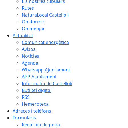
Els nostres tubulars
Rutes
NaturaLocal Castellolí
On dormir
On menjar
Actualitat
Comunitat energètica
Avisos
Notícies
Agenda
Whatsapp Ajuntament
APP Ajuntament
Informatiu de Castellolí
Butlletí digital
RSS
Hemeroteca
Adreces i telèfons
Formularis
Recollida de poda