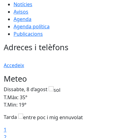
Notícies
Avisos
Agenda
Agenda política
Publicacions
Adreces i telèfons
Accedeix
Meteo
Dissabte, 8 d’agost
D
T.Màx: 35°
T
T.Min: 19°
T
Tarda
1
2