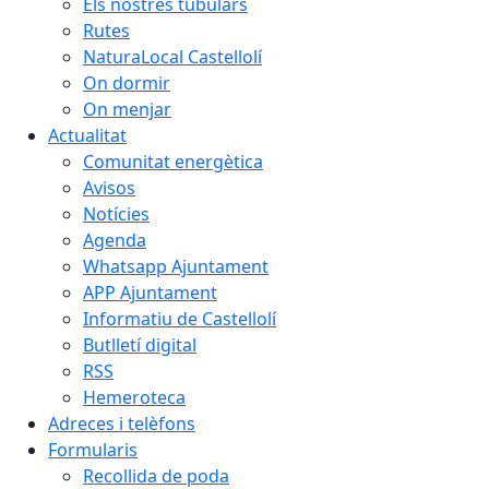
Els nostres tubulars
Rutes
NaturaLocal Castellolí
On dormir
On menjar
Actualitat
Comunitat energètica
Avisos
Notícies
Agenda
Whatsapp Ajuntament
APP Ajuntament
Informatiu de Castellolí
Butlletí digital
RSS
Hemeroteca
Adreces i telèfons
Formularis
Recollida de poda