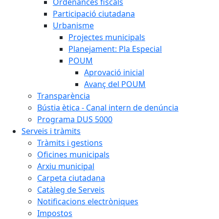
Ordenances fiscals
Participació ciutadana
Urbanisme
Projectes municipals
Planejament: Pla Especial
POUM
Aprovació inicial
Avanç del POUM
Transparència
Bústia ètica - Canal intern de denúncia
Programa DUS 5000
Serveis i tràmits
Tràmits i gestions
Oficines municipals
Arxiu municipal
Carpeta ciutadana
Catàleg de Serveis
Notificacions electròniques
Impostos