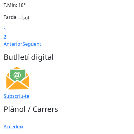
T.Min: 18°
T
Tarda
T
1
2
Anterior
Següent
Butlletí digital
Subscriu-te
Plànol / Carrers
Accedeix