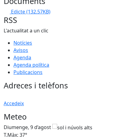
Documents
Edicte
(132.57KB)
RSS
L'actualitat a un clic
Notícies
Avisos
Agenda
Agenda política
Publicacions
Adreces i telèfons
Accedeix
Meteo
Diumenge, 9 d’agost
D
T.Màx: 37°
T