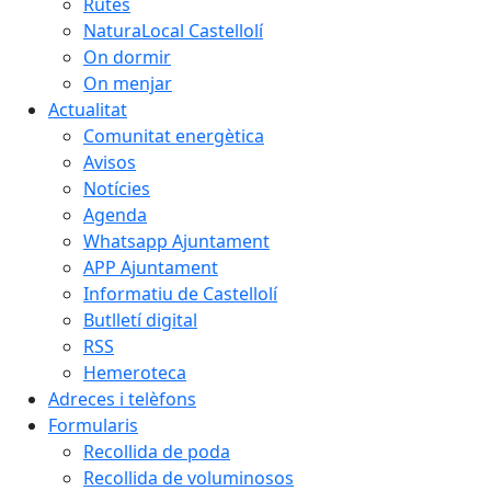
Rutes
NaturaLocal Castellolí
On dormir
On menjar
Actualitat
Comunitat energètica
Avisos
Notícies
Agenda
Whatsapp Ajuntament
APP Ajuntament
Informatiu de Castellolí
Butlletí digital
RSS
Hemeroteca
Adreces i telèfons
Formularis
Recollida de poda
Recollida de voluminosos