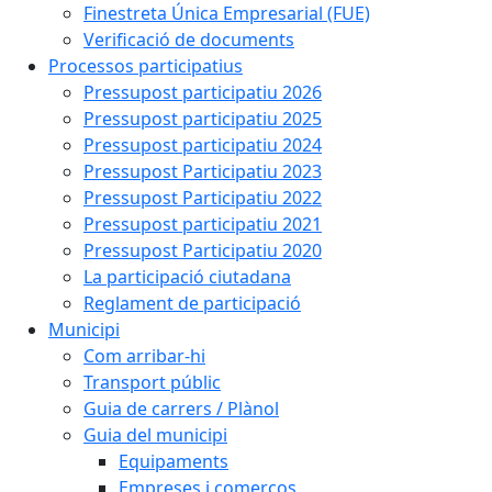
Finestreta Única Empresarial (FUE)
Verificació de documents
Processos participatius
Pressupost participatiu 2026
Pressupost participatiu 2025
Pressupost participatiu 2024
Pressupost Participatiu 2023
Pressupost Participatiu 2022
Pressupost participatiu 2021
Pressupost Participatiu 2020
La participació ciutadana
Reglament de participació
Municipi
Com arribar-hi
Transport públic
Guia de carrers / Plànol
Guia del municipi
Equipaments
Empreses i comerços