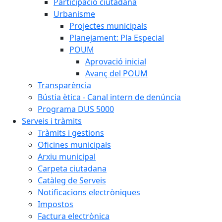
Participació ciutadana
Urbanisme
Projectes municipals
Planejament: Pla Especial
POUM
Aprovació inicial
Avanç del POUM
Transparència
Bústia ètica - Canal intern de denúncia
Programa DUS 5000
Serveis i tràmits
Tràmits i gestions
Oficines municipals
Arxiu municipal
Carpeta ciutadana
Catàleg de Serveis
Notificacions electròniques
Impostos
Factura electrònica