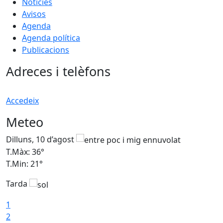
Notícies
Avisos
Agenda
Agenda política
Publicacions
Adreces i telèfons
Accedeix
Meteo
Dilluns, 10 d’agost
D
T.Màx: 36°
T
T.Min: 21°
T
Tarda
T
1
2