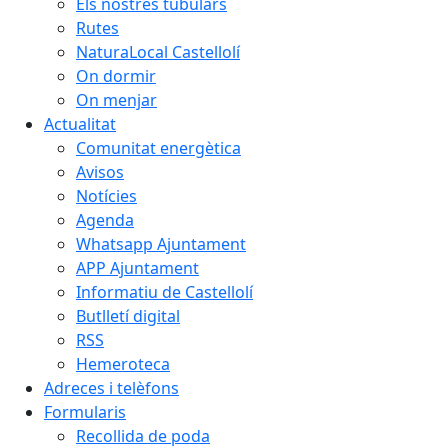
Els nostres tubulars
Rutes
NaturaLocal Castellolí
On dormir
On menjar
Actualitat
Comunitat energètica
Avisos
Notícies
Agenda
Whatsapp Ajuntament
APP Ajuntament
Informatiu de Castellolí
Butlletí digital
RSS
Hemeroteca
Adreces i telèfons
Formularis
Recollida de poda