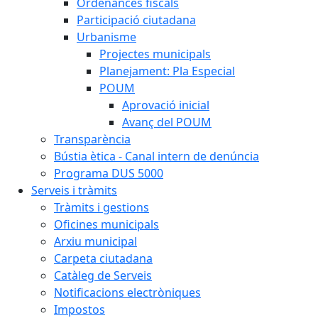
Ordenances fiscals
Participació ciutadana
Urbanisme
Projectes municipals
Planejament: Pla Especial
POUM
Aprovació inicial
Avanç del POUM
Transparència
Bústia ètica - Canal intern de denúncia
Programa DUS 5000
Serveis i tràmits
Tràmits i gestions
Oficines municipals
Arxiu municipal
Carpeta ciutadana
Catàleg de Serveis
Notificacions electròniques
Impostos