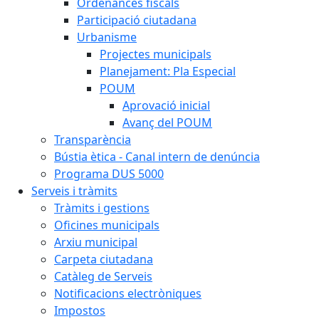
Ordenances fiscals
Participació ciutadana
Urbanisme
Projectes municipals
Planejament: Pla Especial
POUM
Aprovació inicial
Avanç del POUM
Transparència
Bústia ètica - Canal intern de denúncia
Programa DUS 5000
Serveis i tràmits
Tràmits i gestions
Oficines municipals
Arxiu municipal
Carpeta ciutadana
Catàleg de Serveis
Notificacions electròniques
Impostos