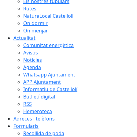
Els nostres tubulars
Rutes
NaturaLocal Castellolí
On dormir
On menjar
Actualitat
Comunitat energètica
Avisos
Notícies
Agenda
Whatsapp Ajuntament
APP Ajuntament
Informatiu de Castellolí
Butlletí digital
RSS
Hemeroteca
Adreces i telèfons
Formularis
Recollida de poda