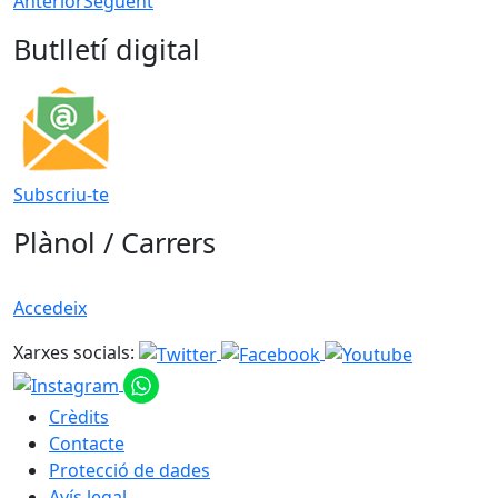
Anterior
Següent
Butlletí digital
Subscriu-te
Plànol / Carrers
Accedeix
Xarxes socials:
Crèdits
Contacte
Protecció de dades
Avís legal