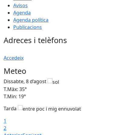
Avisos
Agenda
Agenda política
Publicacions
Adreces i telèfons
Accedeix
Meteo
Dissabte, 8 d’agost
D
T.Màx: 35°
T
T.Min: 19°
T
Tarda
1
2