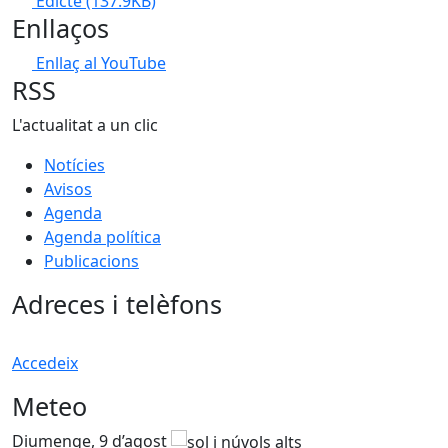
Edicte
(137.9KB)
Enllaços
Enllaç al YouTube
RSS
L'actualitat a un clic
Notícies
Avisos
Agenda
Agenda política
Publicacions
Adreces i telèfons
Accedeix
Meteo
Diumenge, 9 d’agost
D