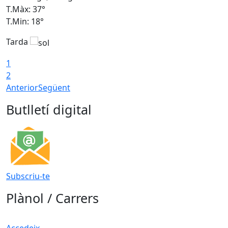
T.Màx: 37°
T
T.Min: 18°
T
Tarda
T
1
2
Anterior
Següent
Butlletí digital
Subscriu-te
Plànol / Carrers