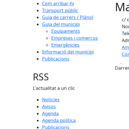
Ma
Com arribar-hi
Transport públic
Guia de carrers / Plànol
c/ 
Guia del municipi
Nom
Equipaments
Tel
Empreses i comerços
Adr
Emergències
Am
Informació del municipi
Com
Publicacions
Fa
+
Darrer
−
RSS
L'actualitat a un clic
Notícies
Avisos
Agenda
Agenda política
Publicacions