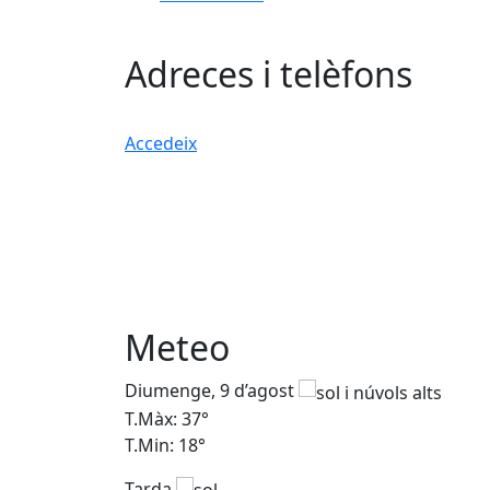
Adreces i telèfons
Accedeix
Meteo
Diumenge, 9 d’agost
T.Màx: 37°
T.Min: 18°
Tarda