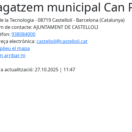
gatzem municipal Can 
de la Tecnologia - 08719 Castellolí - Barcelona (Catalunya)
 de contacte: AJUNTAMENT DE CASTELLOLI
èfon:
938084000
eça electrònica:
castelloli@castelloli.cat
plieu el mapa
 arribar-hi
cebook
X
a actualització: 27.10.2025 | 11:47