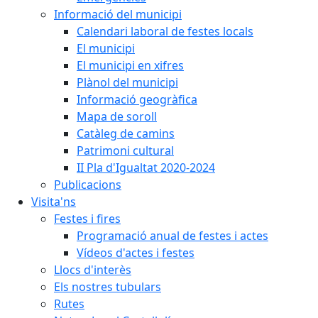
Informació del municipi
Calendari laboral de festes locals
El municipi
El municipi en xifres
Plànol del municipi
Informació geogràfica
Mapa de soroll
Catàleg de camins
Patrimoni cultural
II Pla d'Igualtat 2020-2024
Publicacions
Visita'ns
Festes i fires
Programació anual de festes i actes
Vídeos d'actes i festes
Llocs d'interès
Els nostres tubulars
Rutes