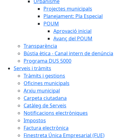
Urbanisme
Projectes municipals
Planejament: Pla Especial
POUM
Aprovació inicial
Avanç del POUM
Transparència
Bústia ètica - Canal intern de denúncia
Programa DUS 5000
Serveis i tràmits
Tràmits i gestions
Oficines municipals
Arxiu municipal
Carpeta ciutadana
Catàleg de Serveis
Notificacions electròniques
Impostos
Factura electrònica
Finestreta Única Empresarial (FUE)