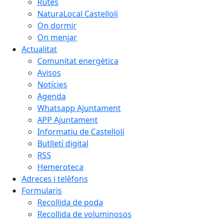
Rutes
NaturaLocal Castellolí
On dormir
On menjar
Actualitat
Comunitat energètica
Avisos
Notícies
Agenda
Whatsapp Ajuntament
APP Ajuntament
Informatiu de Castellolí
Butlletí digital
RSS
Hemeroteca
Adreces i telèfons
Formularis
Recollida de poda
Recollida de voluminosos