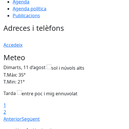
Agenda
Agenda política
Publicacions
Adreces i telèfons
Accedeix
Meteo
Dimarts, 11 d’agost
D
T.Màx: 35°
T
T.Min: 21°
T
Tarda
T
1
2
Anterior
Següent