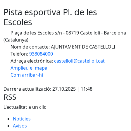
Pista esportiva Pl. de les
Escoles
Plaça de les Escoles s/n - 08719 Castellolí - Barcelona
(Catalunya)
Nom de contacte: AJUNTAMENT DE CASTELLOLI
Telèfon:
938084000
Adreça electrònica:
castelloli@castelloli.cat
Amplieu el mapa
Com arribar-hi
Leaflet
| ©
OpenStreetMap
contributors
Facebook
X
+
Darrera actualització: 27.10.2025 | 11:48
−
RSS
L'actualitat a un clic
Notícies
Avisos