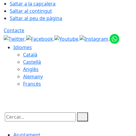
Saltar a la capçalera
Saltar al contingut
Saltar al peu de pàgina
Contacte
Idiomes
Català
Castellà
Anglès
Alemany
Francès
10.08.2026 | 19:45
Cercar:
Ajuntament