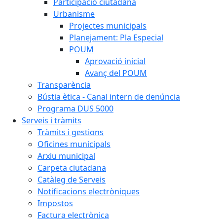
Participació ciutadana
Urbanisme
Projectes municipals
Planejament: Pla Especial
POUM
Aprovació inicial
Avanç del POUM
Transparència
Bústia ètica - Canal intern de denúncia
Programa DUS 5000
Serveis i tràmits
Tràmits i gestions
Oficines municipals
Arxiu municipal
Carpeta ciutadana
Catàleg de Serveis
Notificacions electròniques
Impostos
Factura electrònica