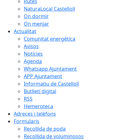
Rutes
NaturaLocal Castellolí
On dormir
On menjar
Actualitat
Comunitat energètica
Avisos
Notícies
Agenda
Whatsapp Ajuntament
APP Ajuntament
Informatiu de Castellolí
Butlletí digital
RSS
Hemeroteca
Adreces i telèfons
Formularis
Recollida de poda
Recollida de voluminosos