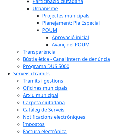
Participació ciutadana
Urbanisme
Projectes municipals
Planejament: Pla Especial
POUM
Aprovació inicial
Avanç del POUM
Transparència
Bústia ètica - Canal intern de denúncia
Programa DUS 5000
Serveis i tràmits
Tràmits i gestions
Oficines municipals
Arxiu municipal
Carpeta ciutadana
Catàleg de Serveis
Notificacions electròniques
Impostos
Factura electrònica