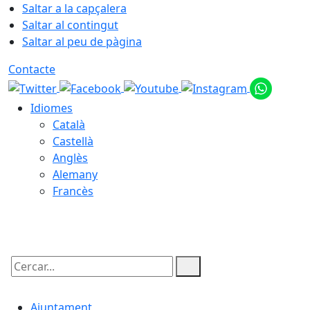
Saltar a la capçalera
Saltar al contingut
Saltar al peu de pàgina
Contacte
Idiomes
Català
Castellà
Anglès
Alemany
Francès
08.08.2026 | 14:35
Cercar:
Ajuntament