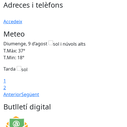
Adreces i telèfons
Accedeix
Meteo
Diumenge, 9 d’agost
D
T.Màx: 37°
T
T.Min: 18°
T
Tarda
T
1
2
Anterior
Següent
Butlletí digital