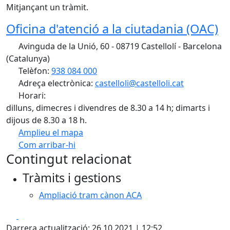
Mitjançant un tràmit.
Oficina d'atenció a la ciutadania (OAC)
Avinguda de la Unió, 60 - 08719 Castellolí - Barcelona
(Catalunya)
Telèfon:
938 084 000
Adreça electrònica:
castelloli@castelloli.cat
Horari:
dilluns, dimecres i divendres de 8.30 a 14 h; dimarts i
dijous de 8.30 a 18 h.
Amplieu el mapa
Com arribar-hi
Leaflet
| ©
OpenStreetMap
contributors
Contingut relacionat
+
Tràmits i gestions
−
Ampliació tram cànon ACA
Facebook
X
Darrera actualització: 26.10.2021 | 12:52