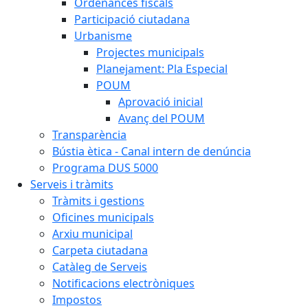
Ordenances fiscals
Participació ciutadana
Urbanisme
Projectes municipals
Planejament: Pla Especial
POUM
Aprovació inicial
Avanç del POUM
Transparència
Bústia ètica - Canal intern de denúncia
Programa DUS 5000
Serveis i tràmits
Tràmits i gestions
Oficines municipals
Arxiu municipal
Carpeta ciutadana
Catàleg de Serveis
Notificacions electròniques
Impostos