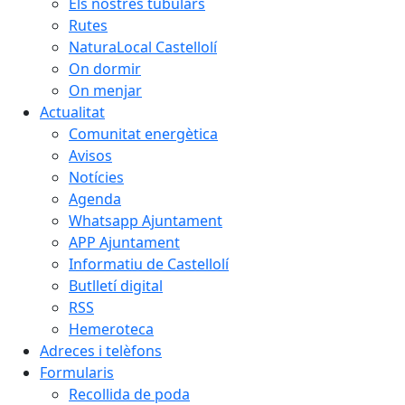
Els nostres tubulars
Rutes
NaturaLocal Castellolí
On dormir
On menjar
Actualitat
Comunitat energètica
Avisos
Notícies
Agenda
Whatsapp Ajuntament
APP Ajuntament
Informatiu de Castellolí
Butlletí digital
RSS
Hemeroteca
Adreces i telèfons
Formularis
Recollida de poda