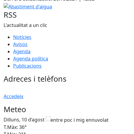
Abastiment d'aigua
RSS
L'actualitat a un clic
Notícies
Avisos
Agenda
Agenda política
Publicacions
Adreces i telèfons
Accedeix
Meteo
Dilluns, 10 d’agost
D
T.Màx: 36°
T