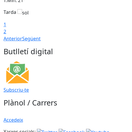
T.Min: 21°
T
Tarda
T
1
2
Anterior
Següent
Butlletí digital
Subscriu-te
Plànol / Carrers
Accedeix
Xarxes socials: