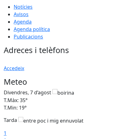
Notícies
Avisos
Agenda
Agenda política
Publicacions
Adreces i telèfons
Accedeix
Meteo
Divendres, 7 d’agost
D
T.Màx: 35°
T
T.Min: 19°
T
Tarda
T
1