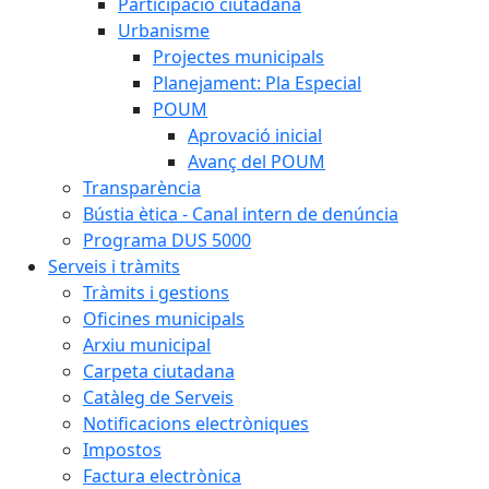
Participació ciutadana
Urbanisme
Projectes municipals
Planejament: Pla Especial
POUM
Aprovació inicial
Avanç del POUM
Transparència
Bústia ètica - Canal intern de denúncia
Programa DUS 5000
Serveis i tràmits
Tràmits i gestions
Oficines municipals
Arxiu municipal
Carpeta ciutadana
Catàleg de Serveis
Notificacions electròniques
Impostos
Factura electrònica