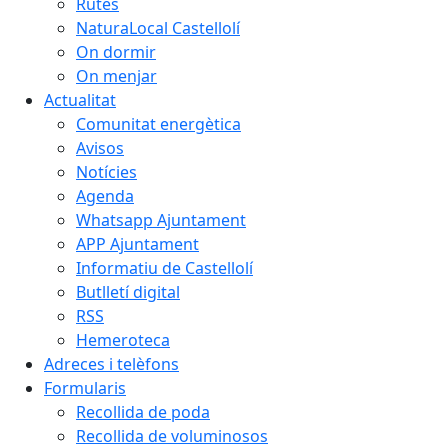
Rutes
NaturaLocal Castellolí
On dormir
On menjar
Actualitat
Comunitat energètica
Avisos
Notícies
Agenda
Whatsapp Ajuntament
APP Ajuntament
Informatiu de Castellolí
Butlletí digital
RSS
Hemeroteca
Adreces i telèfons
Formularis
Recollida de poda
Recollida de voluminosos