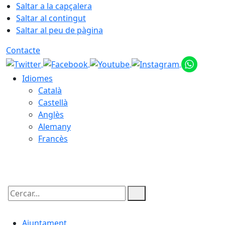
Saltar a la capçalera
Saltar al contingut
Saltar al peu de pàgina
Contacte
Idiomes
Català
Castellà
Anglès
Alemany
Francès
07.08.2026 | 12:51
Cercar:
Ajuntament