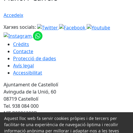
Accedeix
Xarxes socials:
Crèdits
Contacte
Protecció de dades
Avís legal
Accessibilitat
Ajuntament de Castellolí
Avinguda de la Unió, 60
08719 Castellolí
Tel. 938 084 000
NIF P0806200B
Aquest lloc web fa servir cookies pròpies i de tercers per
facilitar-te una experiència de navegació òptima i recollir
Amb la col·laboració de:
informació anònima per millorar i adaptar-nos a les teves