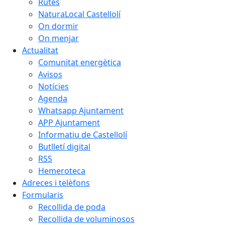
Rutes
NaturaLocal Castellolí
On dormir
On menjar
Actualitat
Comunitat energètica
Avisos
Notícies
Agenda
Whatsapp Ajuntament
APP Ajuntament
Informatiu de Castellolí
Butlletí digital
RSS
Hemeroteca
Adreces i telèfons
Formularis
Recollida de poda
Recollida de voluminosos