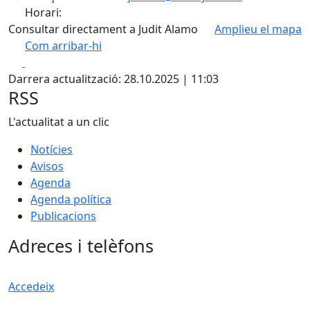
Horari:
Consultar directament a Judit Alamo
Amplieu el mapa
Com arribar-hi
Leaflet
| ©
OpenStreetMap
contributors
Facebook
X
+
Darrera actualització: 28.10.2025 | 11:03
−
RSS
L'actualitat a un clic
Notícies
Avisos
Agenda
Agenda política
Publicacions
Adreces i telèfons
Accedeix