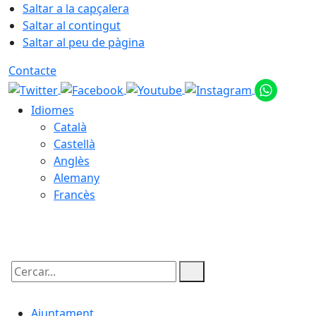
Saltar a la capçalera
Saltar al contingut
Saltar al peu de pàgina
Contacte
Idiomes
Català
Castellà
Anglès
Alemany
Francès
08.08.2026 | 14:56
Cercar:
Ajuntament