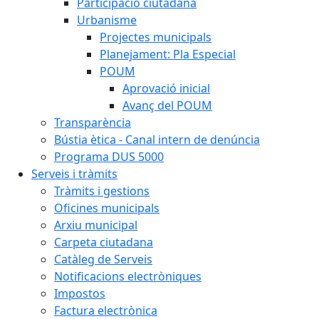
Participació ciutadana
Urbanisme
Projectes municipals
Planejament: Pla Especial
POUM
Aprovació inicial
Avanç del POUM
Transparència
Bústia ètica - Canal intern de denúncia
Programa DUS 5000
Serveis i tràmits
Tràmits i gestions
Oficines municipals
Arxiu municipal
Carpeta ciutadana
Catàleg de Serveis
Notificacions electròniques
Impostos
Factura electrònica