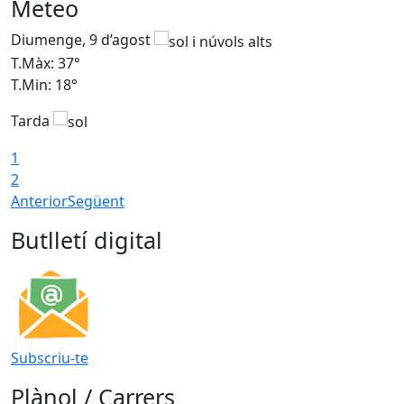
Meteo
Diumenge, 9 d’agost
D
T.Màx: 37°
T
T.Min: 18°
T
Tarda
T
1
2
Anterior
Següent
Butlletí digital
Subscriu-te
Plànol / Carrers