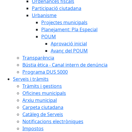
Ordenances fiscals
Participació ciutadana
Urbanisme
Projectes municipals
Planejament: Pla Especial
POUM
Aprovació inicial
Avanç del POUM
Transparència
Bústia ètica - Canal intern de denúncia
Programa DUS 5000
Serveis i tràmits
Tràmits i gestions
Oficines municipals
Arxiu municipal
Carpeta ciutadana
Catàleg de Serveis
Notificacions electròniques
Impostos