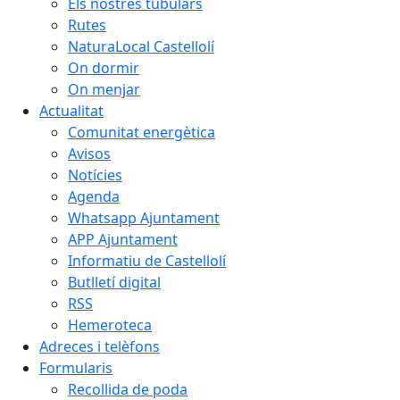
Els nostres tubulars
Rutes
NaturaLocal Castellolí
On dormir
On menjar
Actualitat
Comunitat energètica
Avisos
Notícies
Agenda
Whatsapp Ajuntament
APP Ajuntament
Informatiu de Castellolí
Butlletí digital
RSS
Hemeroteca
Adreces i telèfons
Formularis
Recollida de poda