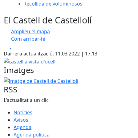
Recollida de voluminosos
El Castell de Castellolí
Amplieu el mapa
Com arribar-hi
Leaflet
| ©
OpenStreetMap
contributors
Facebook
X
+
Darrera actualització: 11.03.2022 | 17:13
−
castell a vista d'ocell
Imatges
Imatge de Castell de Castellolí
RSS
L'actualitat a un clic
Notícies
Avisos
Agenda
Agenda política