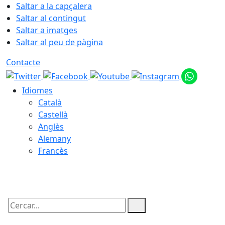
Saltar a la capçalera
Saltar al contingut
Saltar a imatges
Saltar al peu de pàgina
Contacte
Idiomes
Català
Castellà
Anglès
Alemany
Francès
06.08.2026 | 16:42
Cercar: