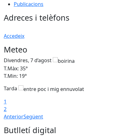
Publicacions
Adreces i telèfons
Accedeix
Meteo
Divendres, 7 d’agost
D
T.Màx: 35°
T
T.Min: 19°
T
Tarda
T
1
2
Anterior
Següent
Butlletí digital