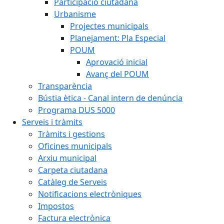
Participació ciutadana
Urbanisme
Projectes municipals
Planejament: Pla Especial
POUM
Aprovació inicial
Avanç del POUM
Transparència
Bústia ètica - Canal intern de denúncia
Programa DUS 5000
Serveis i tràmits
Tràmits i gestions
Oficines municipals
Arxiu municipal
Carpeta ciutadana
Catàleg de Serveis
Notificacions electròniques
Impostos
Factura electrònica