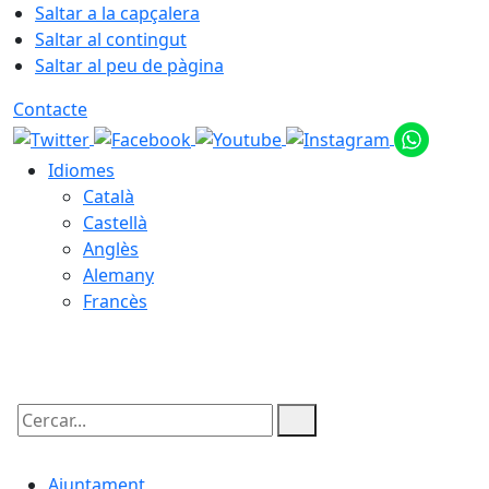
Saltar a la capçalera
Saltar al contingut
Saltar al peu de pàgina
Contacte
Idiomes
Català
Castellà
Anglès
Alemany
Francès
08.08.2026 | 19:05
Cercar:
Ajuntament