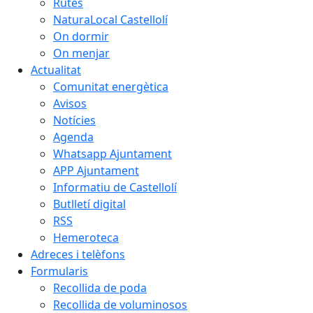
Rutes
NaturaLocal Castellolí
On dormir
On menjar
Actualitat
Comunitat energètica
Avisos
Notícies
Agenda
Whatsapp Ajuntament
APP Ajuntament
Informatiu de Castellolí
Butlletí digital
RSS
Hemeroteca
Adreces i telèfons
Formularis
Recollida de poda
Recollida de voluminosos