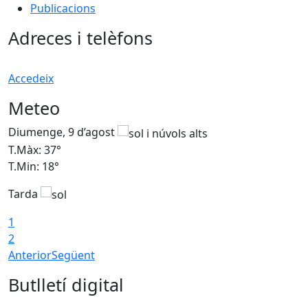
Publicacions
Adreces i telèfons
Accedeix
Meteo
Diumenge, 9 d’agost
D
T.Màx: 37°
T
T.Min: 18°
T
Tarda
T
1
2
Anterior
Següent
Butlletí digital