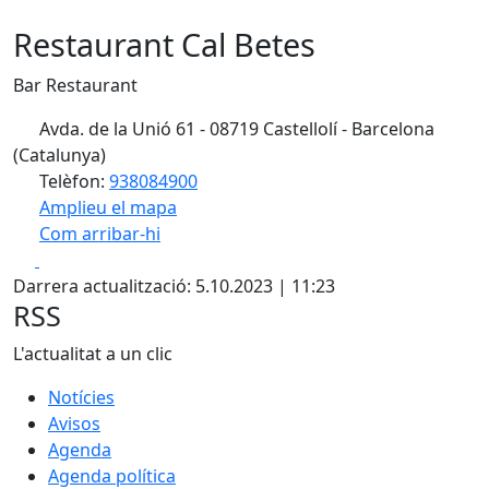
Restaurant Cal Betes
Bar Restaurant
Avda. de la Unió 61 - 08719 Castellolí - Barcelona
(Catalunya)
Telèfon:
938084900
Amplieu el mapa
Com arribar-hi
Leaflet
| ©
OpenStreetMap
contributors
Facebook
X
+
Darrera actualització: 5.10.2023 | 11:23
−
RSS
L'actualitat a un clic
Notícies
Avisos
Agenda
Agenda política