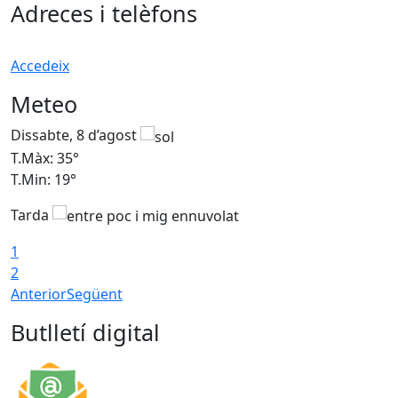
Adreces i telèfons
Accedeix
Meteo
Dissabte, 8 d’agost
D
T.Màx: 35°
T
T.Min: 19°
T
Tarda
1
2
Anterior
Següent
Butlletí digital