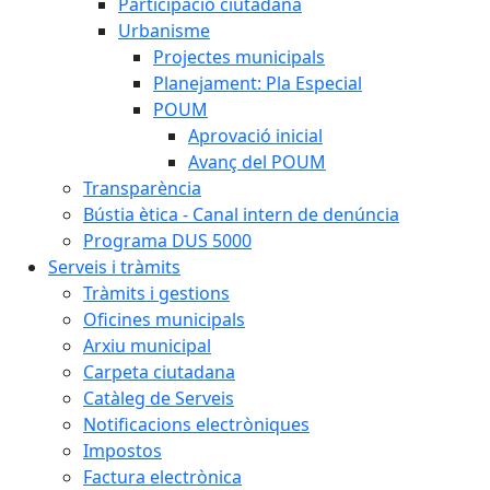
Participació ciutadana
Urbanisme
Projectes municipals
Planejament: Pla Especial
POUM
Aprovació inicial
Avanç del POUM
Transparència
Bústia ètica - Canal intern de denúncia
Programa DUS 5000
Serveis i tràmits
Tràmits i gestions
Oficines municipals
Arxiu municipal
Carpeta ciutadana
Catàleg de Serveis
Notificacions electròniques
Impostos
Factura electrònica