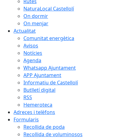
Rutes
NaturaLocal Castellolí
On dormir
On menjar
Actualitat
Comunitat energètica
Avisos
Notícies
Agenda
Whatsapp Ajuntament
APP Ajuntament
Informatiu de Castellolí
Butlletí digital
RSS
Hemeroteca
Adreces i telèfons
Formularis
Recollida de poda
Recollida de voluminosos