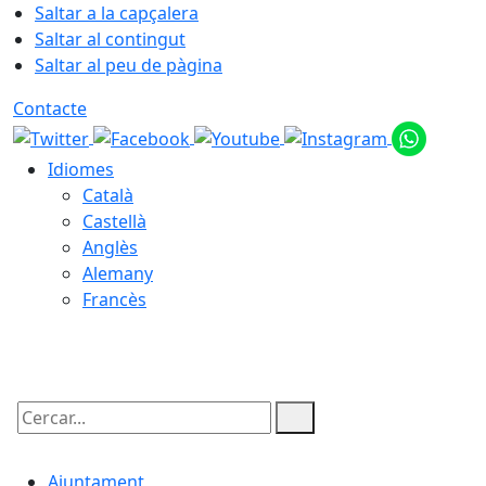
Saltar a la capçalera
Saltar al contingut
Saltar al peu de pàgina
Contacte
Idiomes
Català
Castellà
Anglès
Alemany
Francès
08.08.2026 | 04:18
Cercar:
Ajuntament