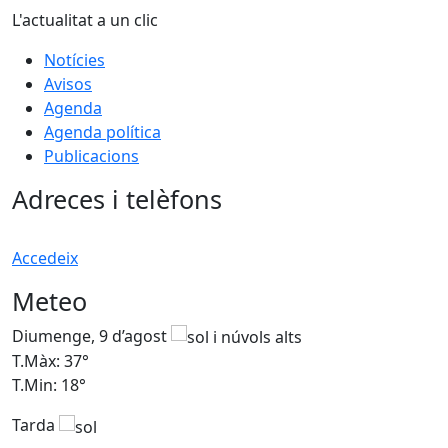
L'actualitat a un clic
Notícies
Avisos
Agenda
Agenda política
Publicacions
Adreces i telèfons
Accedeix
Meteo
Diumenge, 9 d’agost
D
T.Màx: 37°
T
T.Min: 18°
T
Tarda
T