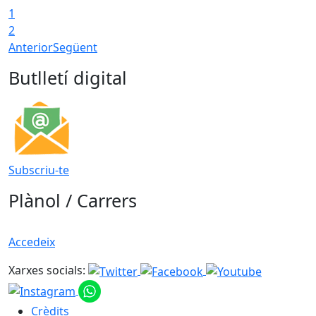
1
2
Anterior
Següent
Butlletí digital
Subscriu-te
Plànol / Carrers
Accedeix
Xarxes socials:
Crèdits