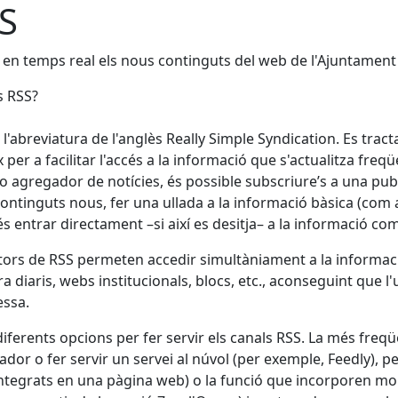
S
en temps real els nous continguts del web de l'Ajuntament 
s RSS?
 l'abreviatura de l'anglès Really Simple Syndication. Es trac
x per a facilitar l'accés a la informació que s'actualitza fr
 o agregador de notícies, és possible subscriure’s a una p
continguts nous, fer una ullada a la informació bàsica (com ar
s entrar directament –si així es desitja– a la informació c
ctors de RSS permeten accedir simultàniament a la informació
a diaris, webs institucionals, blocs, etc., aconseguint que l'
essa.
diferents opcions per fer servir els canals RSS. La més freqü
nador o fer servir un servei al núvol (per exemple, Feedly), p
(integrats en una pàgina web) o la funció que incorporen mol