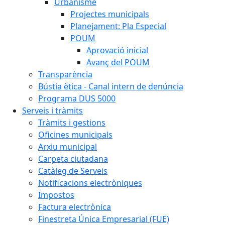
Urbanisme
Projectes municipals
Planejament: Pla Especial
POUM
Aprovació inicial
Avanç del POUM
Transparència
Bústia ètica - Canal intern de denúncia
Programa DUS 5000
Serveis i tràmits
Tràmits i gestions
Oficines municipals
Arxiu municipal
Carpeta ciutadana
Catàleg de Serveis
Notificacions electròniques
Impostos
Factura electrònica
Finestreta Única Empresarial (FUE)