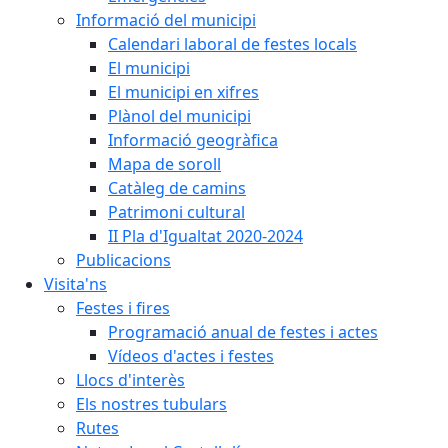
Informació del municipi
Calendari laboral de festes locals
El municipi
El municipi en xifres
Plànol del municipi
Informació geogràfica
Mapa de soroll
Catàleg de camins
Patrimoni cultural
II Pla d'Igualtat 2020-2024
Publicacions
Visita'ns
Festes i fires
Programació anual de festes i actes
Vídeos d'actes i festes
Llocs d'interès
Els nostres tubulars
Rutes