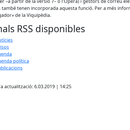
er –a partir de la versió 7– o l'Opera) i gestors de correu e
 també tenen incorporada aquesta funció. Per a més infor
ador» de la Viquipèdia.
als RSS disponibles
tícies
isos
genda
enda política
blicacions
cebook
X
a actualització: 6.03.2019 | 14:25