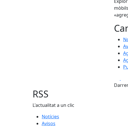
Explor
mòbils
«agreg
Can
No
Av
A
Ag
Pu
Fa
Darrer
RSS
L'actualitat a un clic
Notícies
Avisos