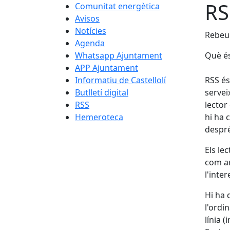
RS
Comunitat energètica
Avisos
Notícies
Rebeu 
Agenda
Whatsapp Ajuntament
Què é
APP Ajuntament
Informatiu de Castellolí
RSS és
Butlletí digital
servei
RSS
lector
Hemeroteca
hi ha 
despré
Els le
com ar
l'inter
Hi ha 
l'ordi
línia 