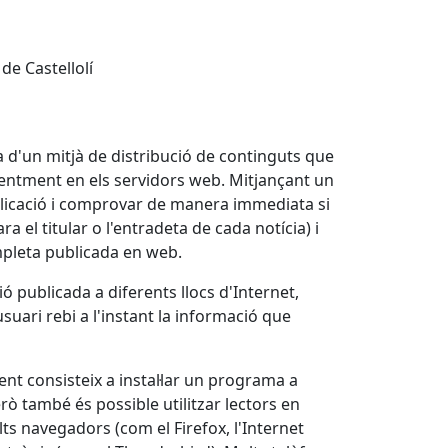
de Castellolí
ta d'un mitjà de distribució de continguts que
eqüentment en els servidors web. Mitjançant un
ublicació i comprovar de manera immediata si
a el titular o l'entradeta de cada notícia) i
ompleta publicada en web.
 publicada a diferents llocs d'Internet,
usuari rebi a l'instant la informació que
ent consisteix a instal·lar un programa a
erò també és possible utilitzar lectors en
ts navegadors (com el Firefox, l'Internet