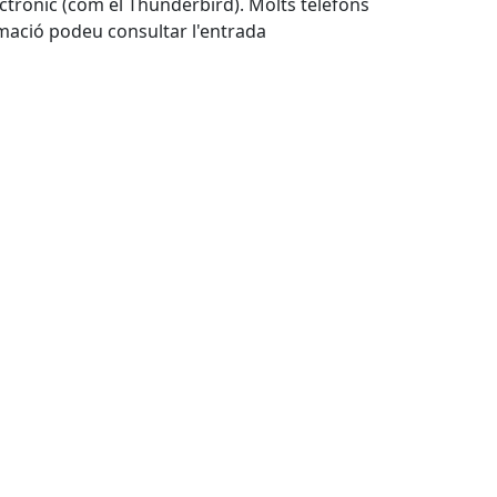
lectrònic (com el Thunderbird). Molts telèfons
mació podeu consultar l'entrada