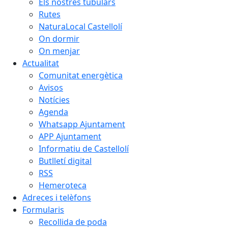
Els nostres tubulars
Rutes
NaturaLocal Castellolí
On dormir
On menjar
Actualitat
Comunitat energètica
Avisos
Notícies
Agenda
Whatsapp Ajuntament
APP Ajuntament
Informatiu de Castellolí
Butlletí digital
RSS
Hemeroteca
Adreces i telèfons
Formularis
Recollida de poda