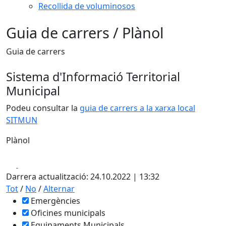
Recollida de voluminosos
Guia de carrers / Plànol
Guia de carrers
Sistema d'Informació Territorial
Municipal
Podeu consultar la
guia de carrers a la xarxa local
SITMUN
Plànol
Leaflet
| ©
OpenStreetMap
contributors
Facebook
X
+
Darrera actualització: 24.10.2022 | 13:32
−
Tot
/
No
/
Alternar
Emergències
Oficines municipals
Equipaments Municipals