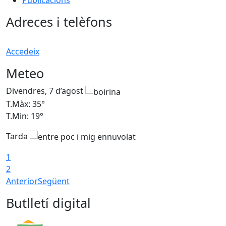
Publicacions
Adreces i telèfons
Accedeix
Meteo
Divendres, 7 d’agost
D
T.Màx: 35°
T
T.Min: 19°
T
Tarda
T
1
2
Anterior
Següent
Butlletí digital