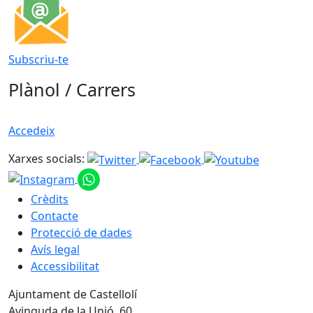
Subscriu-te
Plànol / Carrers
Accedeix
Xarxes socials:
Crèdits
Contacte
Protecció de dades
Avís legal
Accessibilitat
Ajuntament de Castellolí
Avinguda de la Unió, 60