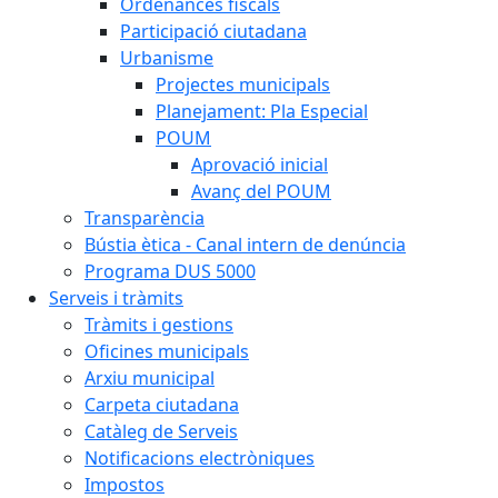
Ordenances fiscals
Participació ciutadana
Urbanisme
Projectes municipals
Planejament: Pla Especial
POUM
Aprovació inicial
Avanç del POUM
Transparència
Bústia ètica - Canal intern de denúncia
Programa DUS 5000
Serveis i tràmits
Tràmits i gestions
Oficines municipals
Arxiu municipal
Carpeta ciutadana
Catàleg de Serveis
Notificacions electròniques
Impostos