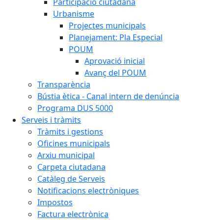
Participació ciutadana
Urbanisme
Projectes municipals
Planejament: Pla Especial
POUM
Aprovació inicial
Avanç del POUM
Transparència
Bústia ètica - Canal intern de denúncia
Programa DUS 5000
Serveis i tràmits
Tràmits i gestions
Oficines municipals
Arxiu municipal
Carpeta ciutadana
Catàleg de Serveis
Notificacions electròniques
Impostos
Factura electrònica