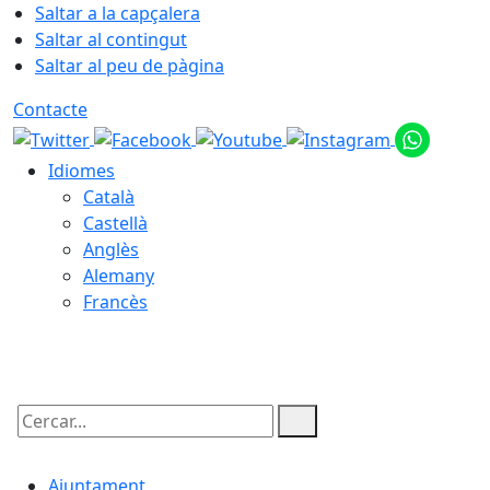
Saltar a la capçalera
Saltar al contingut
Saltar al peu de pàgina
Contacte
Idiomes
Català
Castellà
Anglès
Alemany
Francès
06.08.2026 | 21:16
Cercar:
Ajuntament