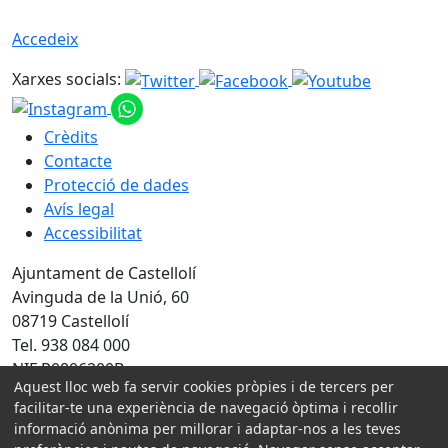
Accedeix
Xarxes socials:
Crèdits
Contacte
Protecció de dades
Avís legal
Accessibilitat
Ajuntament de Castellolí
Avinguda de la Unió, 60
08719 Castellolí
Tel. 938 084 000
NIF P0806200B
Aquest lloc web fa servir cookies pròpies i de tercers per
facilitar-te una experiència de navegació òptima i recollir
Amb la col·laboració de:
informació anònima per millorar i adaptar-nos a les teves