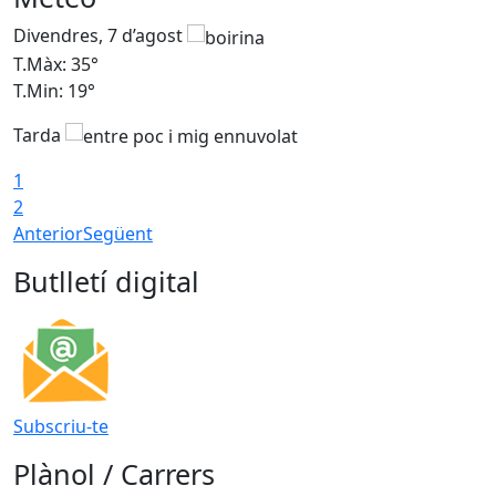
Divendres, 7 d’agost
D
T.Màx: 35°
T
T.Min: 19°
T
Tarda
T
1
2
Anterior
Següent
Butlletí digital
Subscriu-te
Plànol / Carrers