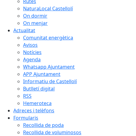
Rutes
NaturaLocal Castellolí
On dormir
On menjar
Actualitat
Comunitat energètica
Avisos
Notícies
Agenda
Whatsapp Ajuntament
APP Ajuntament
Informatiu de Castellolí
Butlletí digital
RSS
Hemeroteca
Adreces i telèfons
Formularis
Recollida de poda
Recollida de voluminosos