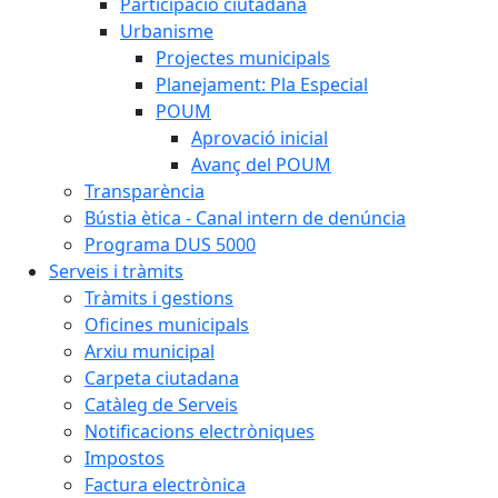
Participació ciutadana
Urbanisme
Projectes municipals
Planejament: Pla Especial
POUM
Aprovació inicial
Avanç del POUM
Transparència
Bústia ètica - Canal intern de denúncia
Programa DUS 5000
Serveis i tràmits
Tràmits i gestions
Oficines municipals
Arxiu municipal
Carpeta ciutadana
Catàleg de Serveis
Notificacions electròniques
Impostos
Factura electrònica