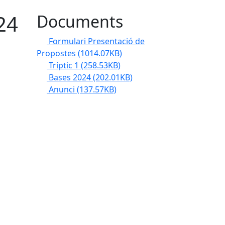
24
Documents
Formulari Presentació de
Propostes
(1014.07KB)
Tríptic 1
(258.53KB)
Bases 2024
(202.01KB)
Anunci
(137.57KB)