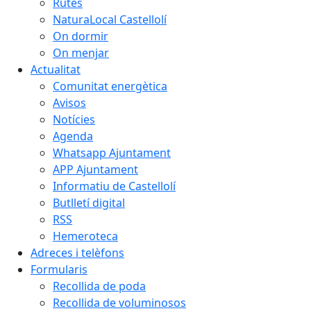
Rutes
NaturaLocal Castellolí
On dormir
On menjar
Actualitat
Comunitat energètica
Avisos
Notícies
Agenda
Whatsapp Ajuntament
APP Ajuntament
Informatiu de Castellolí
Butlletí digital
RSS
Hemeroteca
Adreces i telèfons
Formularis
Recollida de poda
Recollida de voluminosos