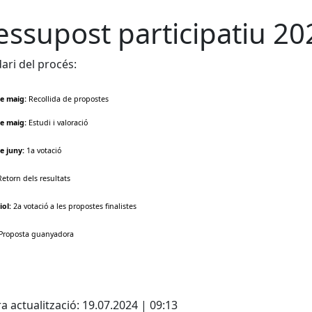
essupost participatiu 20
ari del procés:
de maig:
Recollida de propostes
de maig:
Estudi i valoració
de juny:
1a votació
etorn dels resultats
iol:
2a votació a les propostes finalistes
Proposta guanyadora
cebook
X
a actualització: 19.07.2024 | 09:13