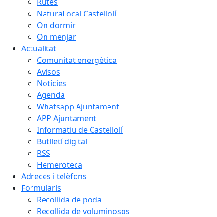
Rutes
NaturaLocal Castellolí
On dormir
On menjar
Actualitat
Comunitat energètica
Avisos
Notícies
Agenda
Whatsapp Ajuntament
APP Ajuntament
Informatiu de Castellolí
Butlletí digital
RSS
Hemeroteca
Adreces i telèfons
Formularis
Recollida de poda
Recollida de voluminosos