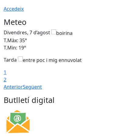
Accedeix
Meteo
Divendres, 7 d’agost
D
T.Màx: 35°
T
T.Min: 19°
T
Tarda
T
1
2
Anterior
Següent
Butlletí digital