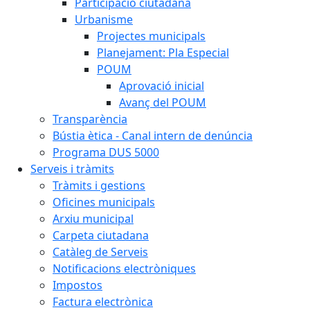
Participació ciutadana
Urbanisme
Projectes municipals
Planejament: Pla Especial
POUM
Aprovació inicial
Avanç del POUM
Transparència
Bústia ètica - Canal intern de denúncia
Programa DUS 5000
Serveis i tràmits
Tràmits i gestions
Oficines municipals
Arxiu municipal
Carpeta ciutadana
Catàleg de Serveis
Notificacions electròniques
Impostos
Factura electrònica