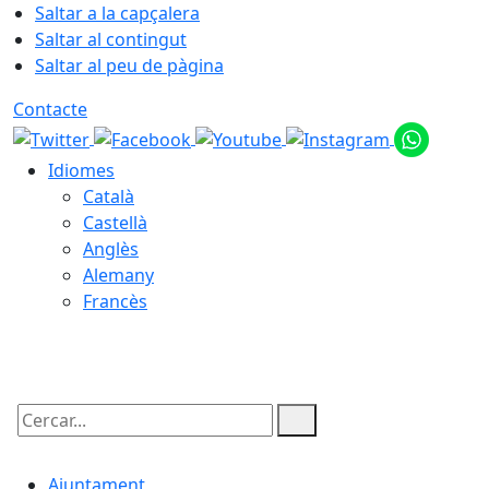
Saltar a la capçalera
Saltar al contingut
Saltar al peu de pàgina
Contacte
Idiomes
Català
Castellà
Anglès
Alemany
Francès
07.08.2026 | 12:12
Cercar:
Ajuntament