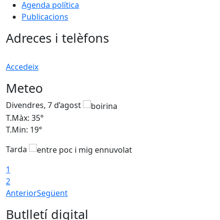
Agenda política
Publicacions
Adreces i telèfons
Accedeix
Meteo
Divendres, 7 d’agost
D
T.Màx: 35°
T
T.Min: 19°
T
Tarda
T
1
2
Anterior
Següent
Butlletí digital