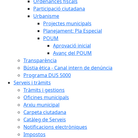
Ordenances fiscals
Participació ciutadana
Urbanisme
Projectes municipals
Planejament: Pla Especial
POUM
Aprovació inicial
Avanç del POUM
Transparència
Bústia ètica - Canal intern de denúncia
Programa DUS 5000
Serveis i tràmits
Tràmits i gestions
Oficines municipals
Arxiu municipal
Carpeta ciutadana
Catàleg de Serveis
Notificacions electròniques
Impostos