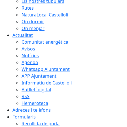
Els nostres tubulars
Rutes
NaturaLocal Castellolí
On dormir
On menjar
Actualitat
Comunitat energètica
Avisos
Notícies
Agenda
Whatsapp Ajuntament
APP Ajuntament
Informatiu de Castellolí
Butlletí digital
RSS
Hemeroteca
Adreces i telèfons
Formularis
Recollida de poda