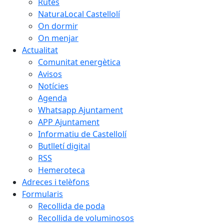
Rutes
NaturaLocal Castellolí
On dormir
On menjar
Actualitat
Comunitat energètica
Avisos
Notícies
Agenda
Whatsapp Ajuntament
APP Ajuntament
Informatiu de Castellolí
Butlletí digital
RSS
Hemeroteca
Adreces i telèfons
Formularis
Recollida de poda
Recollida de voluminosos