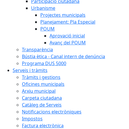
Participació ciutadana
Urbanisme
Projectes municipals
Planejament: Pla Especial
POUM
Aprovació inicial
Avanç del POUM
Transparència
Bústia ètica - Canal intern de denúncia
Programa DUS 5000
Serveis i tràmits
Tràmits i gestions
Oficines municipals
Arxiu municipal
Carpeta ciutadana
Catàleg de Serveis
Notificacions electròniques
Impostos
Factura electrònica