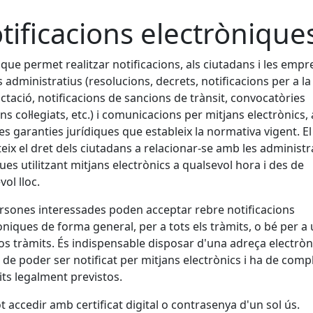
tificacions electrònique
 que permet realitzar notificacions, als ciutadans i les empr
s administratius (resolucions, decrets, notificacions per a la
ctació, notificacions de sancions de trànsit, convocatòries
ns col·legiats, etc.) i comunicacions per mitjans electrònics
les garanties jurídiques que estableix la normativa vigent. El
eix el dret dels ciutadans a relacionar-se amb les administ
ues utilitzant mitjans electrònics a qualsevol hora i des de
vol lloc.
rsones interessades poden acceptar rebre notificacions
òniques de forma general, per a tots els tràmits, o bé per a
os tràmits. És indispensable disposar d'una adreça electròn
l de poder ser notificat per mitjans electrònics i ha de compl
its legalment previstos.
ot accedir amb certificat digital o contrasenya d'un sol ús.