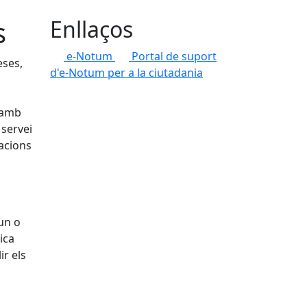
s
Enllaços
e-Notum
Portal de suport
eses,
d'e-Notum per a la ciutadania
, amb
 servei
racions
 un o
ica
ir els