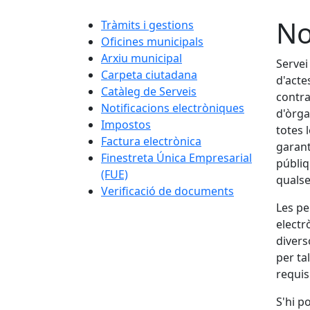
No
Tràmits i gestions
Oficines municipals
Arxiu municipal
Servei
Carpeta ciutadana
d'acte
Catàleg de Serveis
contra
Notificacions electròniques
d'òrga
Impostos
totes 
Factura electrònica
garant
Finestreta Única Empresarial
públiq
(FUE)
qualse
Verificació de documents
Les pe
electr
divers
per ta
requis
S'hi p