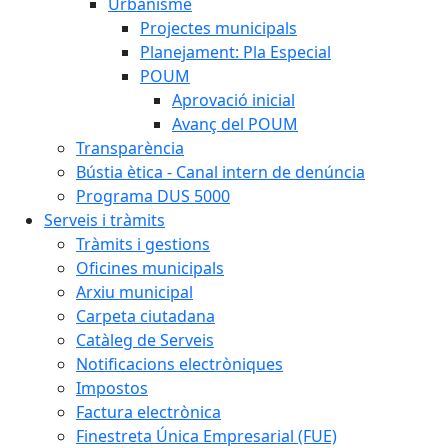
Urbanisme
Projectes municipals
Planejament: Pla Especial
POUM
Aprovació inicial
Avanç del POUM
Transparència
Bústia ètica - Canal intern de denúncia
Programa DUS 5000
Serveis i tràmits
Tràmits i gestions
Oficines municipals
Arxiu municipal
Carpeta ciutadana
Catàleg de Serveis
Notificacions electròniques
Impostos
Factura electrònica
Finestreta Única Empresarial (FUE)