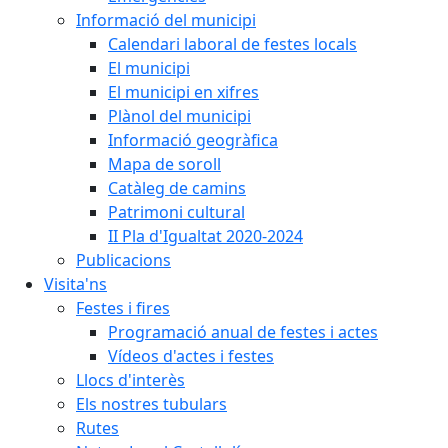
Informació del municipi
Calendari laboral de festes locals
El municipi
El municipi en xifres
Plànol del municipi
Informació geogràfica
Mapa de soroll
Catàleg de camins
Patrimoni cultural
II Pla d'Igualtat 2020-2024
Publicacions
Visita'ns
Festes i fires
Programació anual de festes i actes
Vídeos d'actes i festes
Llocs d'interès
Els nostres tubulars
Rutes