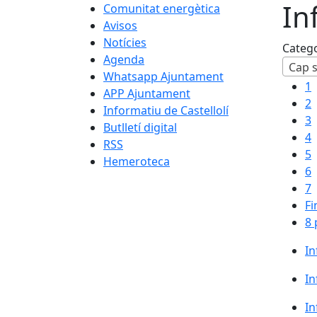
In
Comunitat energètica
Avisos
Notícies
Categ
Agenda
Cap s
Whatsapp Ajuntament
1
APP Ajuntament
2
Informatiu de Castellolí
3
Butlletí digital
4
RSS
5
Hemeroteca
6
7
Fi
8 
In
In
In