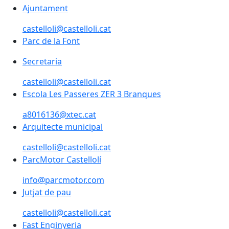
Ajuntament
castelloli@castelloli.cat
Parc de la Font
Secretaria
castelloli@castelloli.cat
Escola Les Passeres ZER 3 Branques
a8016136@xtec.cat
Arquitecte municipal
castelloli@castelloli.cat
ParcMotor Castellolí
info@parcmotor.com
Jutjat de pau
castelloli@castelloli.cat
Fast Enginyeria