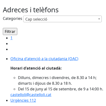
Adreces i telèfons
Categories
Cap selecció
1
Oficina d'atenció a la ciutadania (OAC)
Oficina d'atenció a la ciutadania (OAC)
Horari d'atenció al ciutadà:
Dilluns, dimecres i divendres, de 8.30 a 14 h;
dimarts i dijous de 8.30 a 18 h.
Del 15 de juny al 15 de setembre, de 9 a 14:00 h.
castelloli@castelloli.cat
Urgències 112
Urgències 112