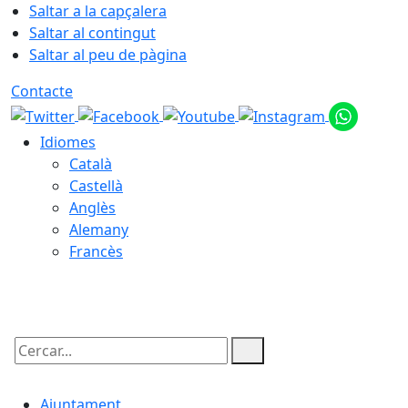
Saltar a la capçalera
Saltar al contingut
Saltar al peu de pàgina
Contacte
Idiomes
Català
Castellà
Anglès
Alemany
Francès
10.08.2026 | 01:53
Cercar:
Ajuntament