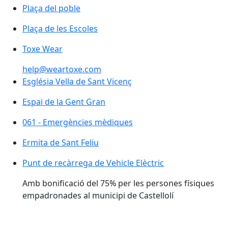
Plaça del poble
Plaça de les Escoles
Plaça de les Escoles
Toxe Wear
help@weartoxe.com
Església Vella de Sant Vicenç
Església Vella de Sant Vicenç
Espai de la Gent Gran
061 - Emergències mèdiques
061 - Emergències mèdiques
Ermita de Sant Feliu
Punt de recàrrega de Vehicle Elèctric
Punt de recàrrega de Vehicle Elèctric
Amb bonificació del 75% per les persones físiques
empadronades al municipi de Castellolí