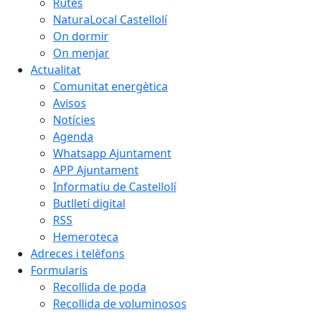
Rutes
NaturaLocal Castellolí
On dormir
On menjar
Actualitat
Comunitat energètica
Avisos
Notícies
Agenda
Whatsapp Ajuntament
APP Ajuntament
Informatiu de Castellolí
Butlletí digital
RSS
Hemeroteca
Adreces i telèfons
Formularis
Recollida de poda
Recollida de voluminosos