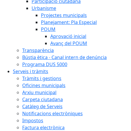
Participació ciutadana
Urbanisme
Projectes municipals
Planejament: Pla Especial
POUM
Aprovació inicial
Avanç del POUM
Transparència
Bústia ètica - Canal intern de denúncia
Programa DUS 5000
Serveis i tràmits
Tràmits i gestions
Oficines municipals
Arxiu municipal
Carpeta ciutadana
Catàleg de Serveis
Notificacions electròniques
Impostos
Factura electrònica