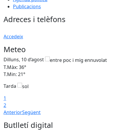
Publicacions
Adreces i telèfons
Accedeix
Meteo
Dilluns, 10 d’agost
D
T.Màx: 36°
T
T.Min: 21°
T
Tarda
T
1
2
Anterior
Següent
Butlletí digital